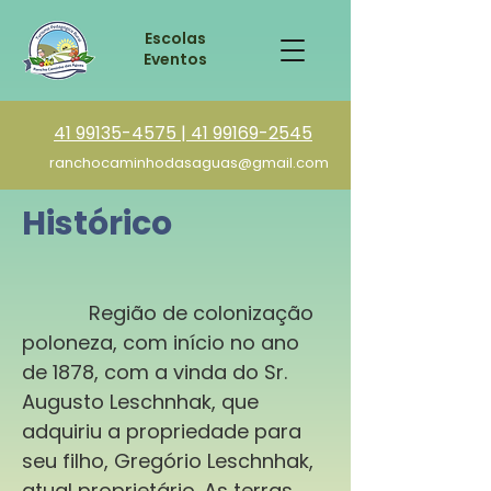
Escolas
Eventos
41 99135-4575 | 41 99169-2545
ranchocaminhodasaguas@gmail.com
Histórico
Região de colonização
poloneza, com início no ano
de 1878, com a vinda do Sr.
Augusto Leschnhak, que
adquiriu a propriedade para
seu filho, Gregório Leschnhak,
atual proprietário. As terras