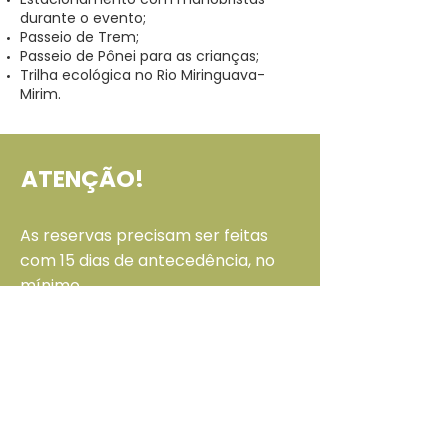
durante o evento;
Passeio de Trem;
Passeio de Pônei para as crianças;
Trilha ecológica no Rio Miringuava-
Mirim.
ATENÇÃO!
As reservas precisam ser feitas
com 15 dias de antecedência, no
mínimo.
A decoração é de responsabilidade
do contratante.