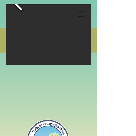
Escolas
Eventos
41 99135-4575 | 41 99169-2545
ranchocaminhodasaguas@gmail.com