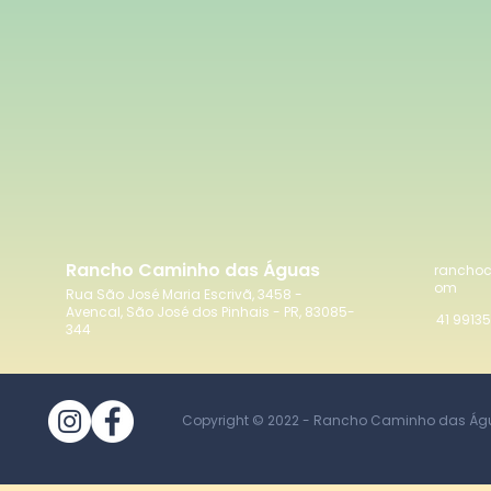
Rancho Caminho das Águas
rancho
om
Rua São José Maria Escrivã, 3458 -
Avencal, São José dos Pinhais - PR, 83085-
41 9913
344
Copyright © 2022 - Rancho Caminho das Água