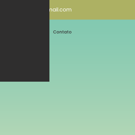
inhodasaguas@gmail.com
ira de Orgânicos
Contato