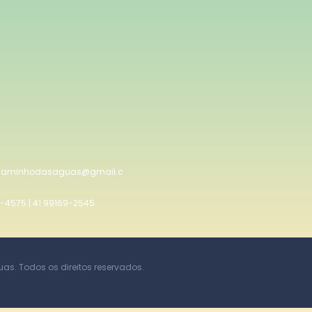
caminhodasaguas@gmail.c
5-4575 | 41 99169-2545
s. Todos os direitos reservados.